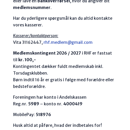
eller lave en
bankoverførsel
, hvor du angiver dit
medlemsnummer
.
Har du yderligere spørgsmål kan du altid kontakte
vores kasserer.
Kasserer/kontaktperson:
Vita 31162447,
rhf.medlem@gmail.com
Medlemskontingent 2026 / 2027
i RHF er fastsat
til
kr. 100,-
Kontingentet dækker fuldt medlemskab inkl.
Torsdagsklubben.
Børn indtil 16 år er gratis i følge med forældre eller
bedsteforældre.
Foreningen har konto i Andelskassen
Reg.nr.
5989
– konto nr.
4000419
MobilePay:
518976
Husk altid at påføre, hvad der indbetales for!